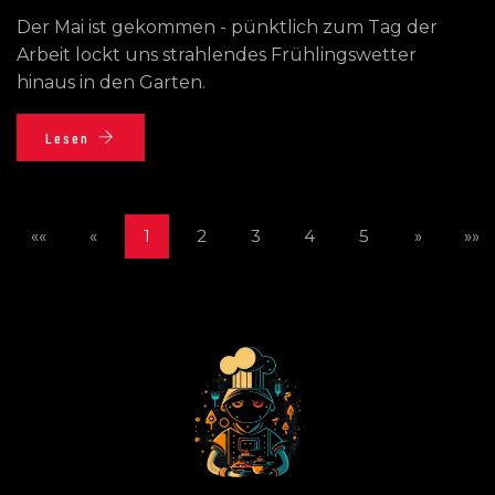
Der Mai ist gekommen - pünktlich zum Tag der
Arbeit lockt uns strahlendes Frühlingswetter
hinaus in den Garten.
Lesen
««
«
1
2
3
4
5
»
»»