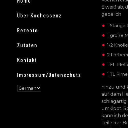
Home
Eiweiß ab, 
gebe ich
Über Kochessenz
1 Stange
Rezepte
1 große 
Zutaten
1/2 Knolle
2 Lorbee
Kontakt
1 EL Pfeff
Impressum/Datenschutz
1 TL Pime
hinzu und k
auf dem Her
schlagartig
umkippt. S
kann ich d
Teile der 