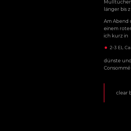
Mulltücher 
länger bis 
Am Abend d
einem roten
ich kurz in
2-3 EL Ca
dünste und
Consommé u
clear 