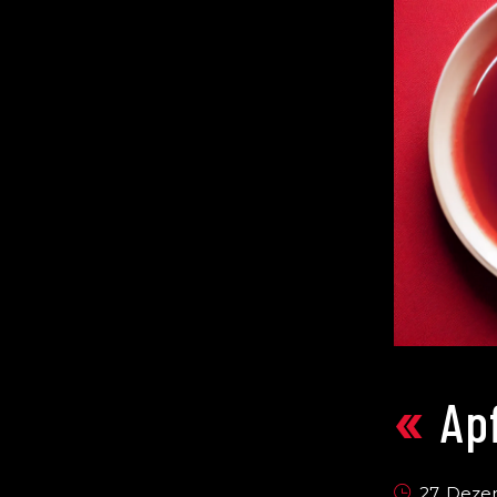
Ap
«
27. Dez