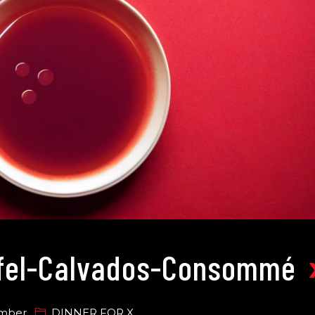
fel-Calvados-Consommé
ember
DINNER FOR X