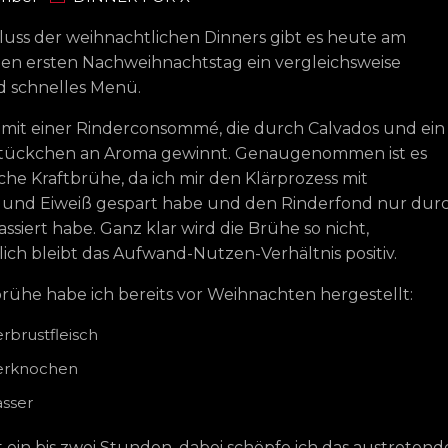
uss der weihnachtlichen Dinners gibt es heute am
hen ersten Nachweihnachtstag ein vergleichsweise
d schnelles Menü.
 mit einer Rinderconsommé, die durch Calvados und ein
stückchen an Aroma gewinnt. Genaugenommen ist es
iche Kraftbrühe, da ich mir den Klärprozess mit
h und Eiweiß gespart habe und den Rinderfond nur dur
ssiert habe. Ganz klar wird die Brühe so nicht,
ch bleibt das Aufwand-Nutzen-Verhältnis positiv.
rühe habe ich bereits vor Weihnachten hergestellt:
erbrustfleisch
derknochen
asser
 ein bis zwei Stunden, dabei schöpfe ich das austretend