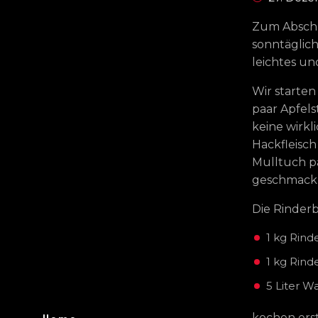
Zum Abschl
sonntäglic
leichtes un
Wir starten
paar Apfel
keine wirkl
Hackfleisc
Mulltuch pa
geschmackli
Die Rinderb
1 kg Rind
1 kg Rin
5 Liter W
kochen erst