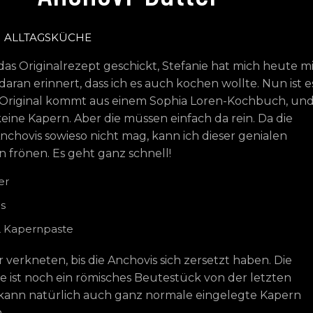
ALLTAGSKÜCHE
das Originalrezept geschickt, Stefanie hat mich heute mi
daran erinnert, dass ich es auch kochen wollte. Nun ist e
s Original kommt aus einem Sophia Loren-Kochbuch, un
keine Kapern. Aber die müssen einfach da rein. Da die
Anchovis sowieso nicht mag, kann ich dieser genialen
 frönen. Es geht ganz schnell!
er
s
L Kapernpaste
 verkneten, bis die Anchovis sich zersetzt haben. Die
 ist noch ein römisches Beutestück von der letzten
 kann natürlich auch ganz normale eingelegte Kapern
.