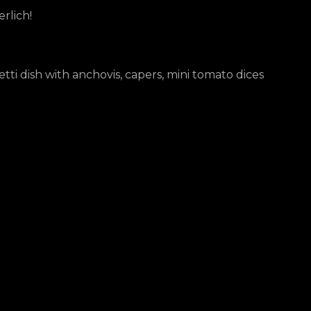
rlich!
tti dish with anchovis, capers, mini tomato dices