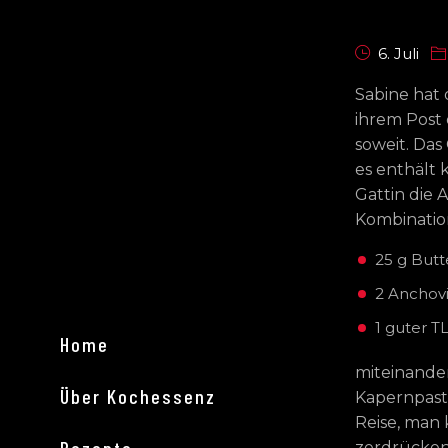
6. Juli
Sabine hat 
ihrem Post 
soweit. Da
es enthält 
Gattin die 
Kombination
25 g Butt
2 Anchovi
1 guter T
Home
miteinander
Über Kochessenz
Kapernpaste
Reise, man
zerdrücken