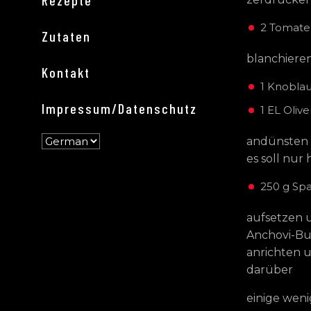
Rezepte
2 Tomate
Zutaten
blanchieren
Kontakt
1 Knoblau
Impressum/Datenschutz
1 EL Oliv
andünsten 
es soll nur
250 g Spa
aufsetzen u
Anchovi-But
anrichten 
darüber
einige weni