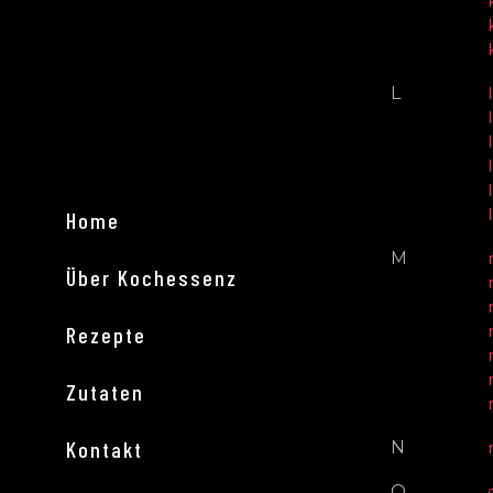
L
Home
M
Über Kochessenz
Rezepte
Zutaten
Kontakt
N
O