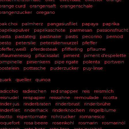
orange curd
orangensaft
orangenschale
orangenzucker
oregano
pak choi
palmherz
pangasiusfilet
papaya
paprika
paprikapulver
paprikaschote
parmesan
passionsfrucht
pasta
pastateig
pastinake
pastis
pecorino
pernod
pesto
petersilie
petersilienwurzel
pfeffer
pfeffer, weiß
pferdesteak
pfifferling
pflaume
pflaumenessig
pflücksalat
piment
piment d'espelette
pimpinelle
pinienkern
pipe rigate
polenta
portwein
postelein
pottasche
puderzucker
puy-linse
quark
queller
quinoa
radicchio
radieschen
red snapper
reis
reismilch
reisnudel
reispapier
reissahne
remoulade
ricotta
rinder-jus
rinderbraten
rinderbrust
rinderbrühe
rinderfilet
rinderhack
rinderknochen
ringelblume
risotto
rispentomate
rohrzucker
romanesco
roquefort
rosa beere
rosenkohl
rosmarin
rosmarinöl