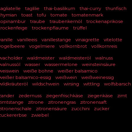
tagliatelle
taglilie
thai-basilikum
thai-curry
thunfisch
thymian
toast
tofu
tomate
tomatenmark
topinambur
traube
traubenkernöl
trockenaprikose
trockenfeige
trockenpflaume
trüffel
vanille
vanilleeis
vanillestange
vinaigrette
vitelotte
vogelbeere
vogelmiere
vollkornbrot
vollkornreis
wacholder
waldmeister
waldmeisteröl
walnuss
walnussöl
wasser
wassermelone
weinsteinsäure
weiswein
weiße bohne
weißer balsamico
weißer balsamico-essig
weißwein
weißweinessig
wildkräuteröl
wildschwein
wirsing
wittling
wolfsbarsch
zander
zedernuss
ziegenfrischkäse
ziegenkäse
zimt
zimtstange
zitrone
zitronengras
zitronensaft
zitronenschale
zitronensäure
zucchini
zucker
zuckererbse
zwiebel