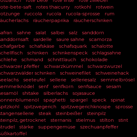
rotbarsch
rote bete
rote linse
rote zwiebel
rote-bete-saft
rotes thaicurry
rotkohl
rotwein
rotzunge
ruccola
rucola
rucola-sprosse
rum
räucherlachs
räucherpaprika
räucherschinken
safran
sahne
salat
salbei
salz
sanddorn
sanddornsaft
sardelle
saure sahne
scamorza
schafgarbe
schafskäse
schafsquark
schalotte
schellfisch
schinken
schinkenspeck
schlagsahne
schlehe
schmand
schnittlauch
schokolade
schwarzer pfeffer
schwarzkümmel
schwarzwurzel
schwarzwälder schinken
schweinefilet
schweinehack
seelachs
seeteufel
sellerie
selleriesalz
semmelbrösel
semmelknödel
senf
senfkorn
senfsauce
sesam
sesamöl
shitake
silberlachs
sojasauce
sonnenblumenöl
spaghetti
spargel
speck
spinat
spitzkohl
spitzwegerich
spitzwegerichknospe
sprosse
stangensellerie
steak
steinbeißer
steinpilz
steinpilz, getrocknet
sternanis
stielmus
stilton
stint
strudel
stärke
suppengemüse
szechuanpfeffer
süßkartoffel