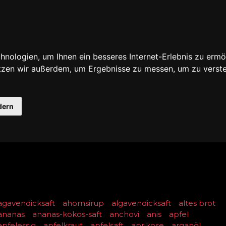
nologien, um Ihnen ein besseres Internet-Erlebnis zu ermö
utzen wir außerdem, um Ergebnisse zu messen, um zu ver
dern
agavendicksaft
ahornsirup
algavendicksaft
altes brot
ananas
ananas-kokos-saft
anchovi
anis
apfel
apfelessig
apfelkraut
apfelsaft
aprikose
arganöl