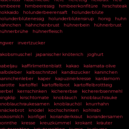
himbeere
himbeeressig
himbeerkonfitüre
hirschsteak
hokkaido
holunderbeerensaft
holunderblüte
holunderblütenessig
holunderblütensirup
honig
huhn
hähnchen
hähnchenbrust
hühnerbein
hühnerbrust
hühnerbrühe
hühnerfleisch
ingwer
invertzucker
jakobsmuschel
japanischer knöterich
joghurt
kabeljau
kaffirlimettenblatt
kakao
kalamata-olive
kalbsleber
kalbsschnitzel
kandiszucker
kaninchen
kaninchenleber
kaper
kapuzinerkresse
kardamom
karotte
kartoffel
kartoffelbrot
kartoffelbrottteig
kerbel
kernschinken
kichererbse
kichererbsenmehl
kingklip
kirschtomate
knoblauch
knoblauchrauke
knoblauchraukesamen
knoblauchöl
knurrhahn
knäckebrot
knödel
kochschinken
kohlrabi
kokosmilch
konfigel
korianderkraut
koriandersamen
korinthe
kresse
kreuzkümmel
krokant
kräuter