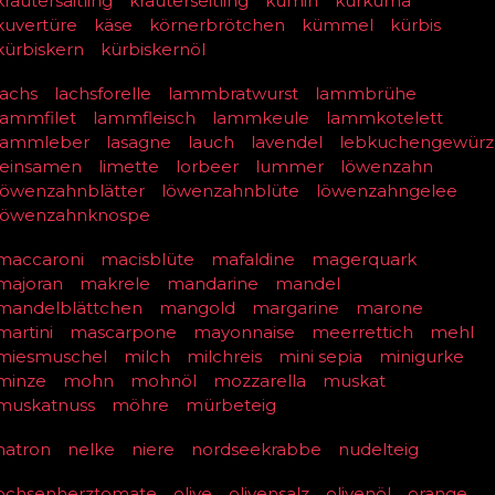
kräutersaitling
kräuterseitling
kumin
kurkuma
kuvertüre
käse
körnerbrötchen
kümmel
kürbis
kürbiskern
kürbiskernöl
lachs
lachsforelle
lammbratwurst
lammbrühe
lammfilet
lammfleisch
lammkeule
lammkotelett
lammleber
lasagne
lauch
lavendel
lebkuchengewürz
leinsamen
limette
lorbeer
lummer
löwenzahn
löwenzahnblätter
löwenzahnblüte
löwenzahngelee
löwenzahnknospe
maccaroni
macisblüte
mafaldine
magerquark
majoran
makrele
mandarine
mandel
mandelblättchen
mangold
margarine
marone
martini
mascarpone
mayonnaise
meerrettich
mehl
miesmuschel
milch
milchreis
mini sepia
minigurke
minze
mohn
mohnöl
mozzarella
muskat
muskatnuss
möhre
mürbeteig
natron
nelke
niere
nordseekrabbe
nudelteig
ochsenherztomate
olive
olivensalz
olivenöl
orange