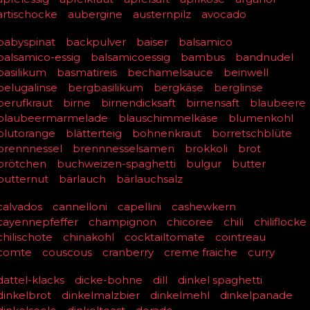
artischocke
aubergine
austernpilz
avocado
babyspinat
backpulver
baiser
balsamico
balsamico-essig
balsamicoessig
bambus
bandnudel
basilikum
basmatireis
bechamelsauce
beinwell
belugalinse
bergbasilikum
bergkäse
berglinse
berufkraut
birne
birnendicksaft
birnensaft
blaubeere
blaubeermarmelade
blauschimmelkäse
blumenkohl
blutorange
blätterteig
bohnenkraut
borretschblüte
brennnessel
brennnesselsamen
brokkoli
brot
brötchen
buchweizen-spaghetti
bulgur
butter
butternut
bärlauch
bärlauchsalz
calvados
cannelloni
capellini
cashewkern
cayennepfeffer
champignon
chicoree
chili
chiliflocke
chilischote
chinakohl
cocktailtomate
cointreau
comte
couscous
cranberry
creme fraiche
curry
dattel-klacks
dicke-bohne
dill
dinkel spaghetti
dinkelbrot
dinkelmalzbier
dinkelmehl
dinkelpanade