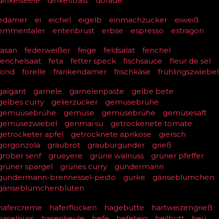
dinkelseele
dinkeltoast
dorade
edamer
ei
eichel
eigelb
einmachzucker
eiweiß
emmentaler
entenbrust
erbse
espresso
estragon
fasan
federweißer
feige
feldsalat
fenchel
fenchelsaat
feta
fetter speck
fischsauce
fleur de sel
fond
forelle
frankendamer
frischkäse
frühlingszwiebel
galgant
garnele
garnelenpaste
gelbe bete
gelbes curry
gelierzucker
gemusebrühe
gemuüsebrühe
gemüse
gemüsebrühe
gemüsesaft
gemüsezwiebel
genmai su
getrockenete tomate
getrocketer apfel
getrocknete aprikose
giersch
gorgonzola
graubrot
grauburgunder
grieß
grober senf
grueyere
grüne walnuss
grüner pfeffer
grüner spargel
grünes curry
gundermann
gundermann-brennessel-pesto
gurke
gänseblümchen
gänseblümchenblüten
hafercreme
haferflocken
hagebutte
hartweizengrieß
haselnuss
hasenkeule
hefe
hefeteig
heilbutt
heu