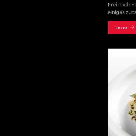
Frei nach 
einiges zut
Lesen