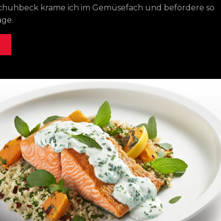
Schuhbeck krame ich im Gemüsefach und befördere so
age.