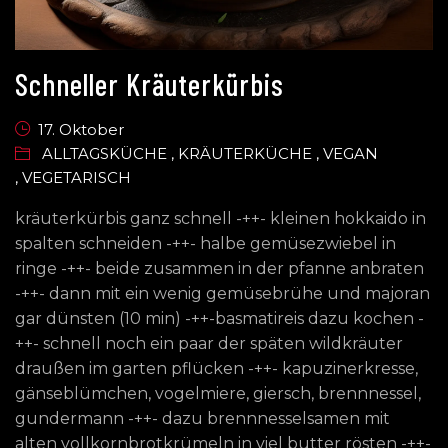
Schneller Kräuterkürbis
17. Oktober
ALLTAGSKÜCHE
,
KRÄUTERKÜCHE
,
VEGAN
,
VEGETARISCH
kräuterkürbis ganz schnell -++- kleinen hokkaido in
spalten schneiden -++- halbe gemüsezwiebel in
ringe -++- beide zusammen in der pfanne anbraten
-++- dann mit ein wenig gemüsebrühe und majoran
gar dünsten (10 min) -++-basmatireis dazu kochen -
++- schnell noch ein paar der späten wildkräuter
draußen im garten pflücken -++- kapuzinerkresse,
gänseblümchen, vogelmiere, giersch, brennnessel,
gundermann -++- dazu brennnesselsamen mit
alten vollkornbrotkrümeln in viel butter rösten -++-