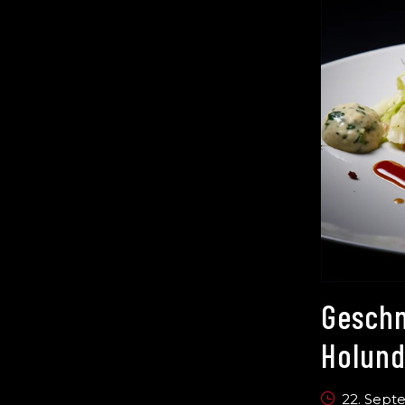
Geschm
Holund
22. Sep