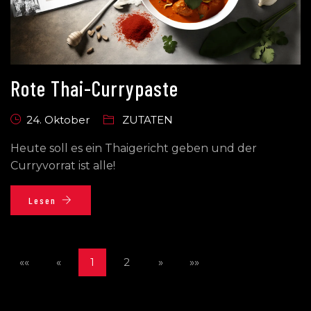
Rote Thai-Currypaste
24. Oktober
ZUTATEN
Heute soll es ein Thaigericht geben und der
Curryvorrat ist alle!
Lesen
««
«
1
2
»
»»