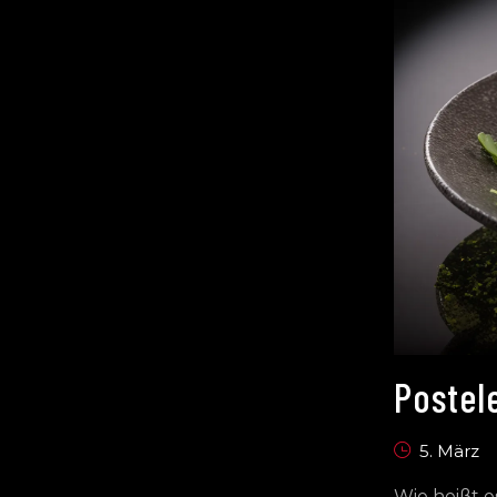
Postel
5. März
Wie heißt e