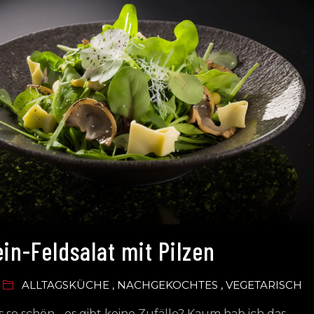
ein-Feldsalat mit Pilzen
ALLTAGSKÜCHE
,
NACHGEKOCHTES
,
VEGETARISCH
s so schön - es gibt keine Zufälle? Kaum hab ich das