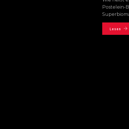
Postelein-B
Superbiomar
Lesen