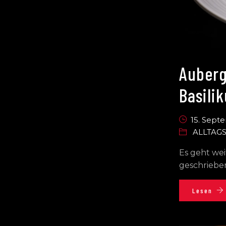
Auberg
Basili
15. Sept
ALLTAG
Es geht we
geschrieben
Lesen